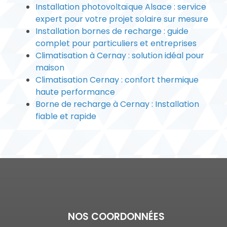
Installation photovoltaïque Alsace : service
expert pour votre projet solaire sur mesure
Installation bornes de recharge : guide
complet pour particuliers et entreprises
Climatisation à Cernay : solution idéal pour
maison
Climatisation Cernay : confort thermique
haute performance
Borne de recharge à Cernay : Installation
fiable et rapide
NOS COORDONNÉES